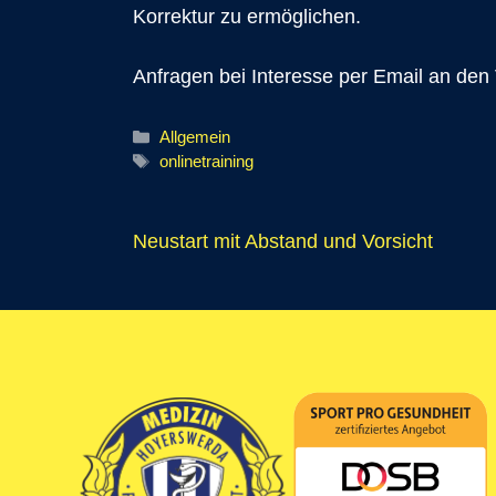
Korrektur zu ermöglichen.
Anfragen bei Interesse per Email an den
Kategorien
Allgemein
Schlagwörter
onlinetraining
Neustart mit Abstand und Vorsicht